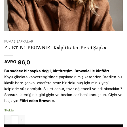
KUMAŞ ŞAPKALAR
FLIRTING BROWNIE - Kalpli Keten Beret Şapka
96,0
AVRO
Bu sadece bir şapka değil, bir titreşim. Brownie ile bir flört.
Koyu çikolata kahverengisinde yapılandırılmış ketenden üretilen bu
klasik bere şapka, zarafete arsız bir dokunuş için minik yeşil
kalplerle süslenmiştir. Siluet cesur, tavır eğlenceli ve stil olanakları?
Sonsuz. İstediğiniz gibi giyin ve bırakın cazibesi konuşsun. Giyin ve
başlayın
Flört eden Brownie.
Stokta
FLIRTING BROWNIE - Linen Beret Hat With Hearts adet