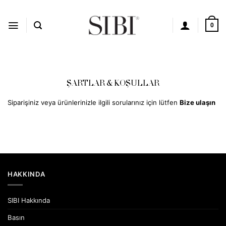
İçeriğe
atla
0
ŞARTLAR & KOŞULLAR
Siparişiniz veya ürünlerinizle ilgili sorularınız için lütfen
Bize ulaşın
HAKKINDA
SIBI Hakkında
Basın