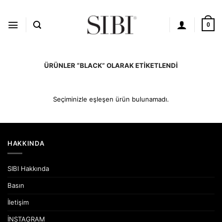
İçeriğe
atla
0
ÜRÜNLER “BLACK” OLARAK ETIKETLENDI
Seçiminizle eşleşen ürün bulunamadı.
HAKKINDA
SIBI Hakkında
Basın
İletişim
İNSTAGRAM