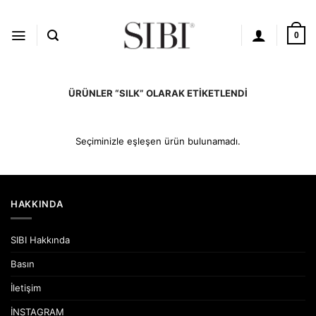
İçeriğe
atla
0
ÜRÜNLER “SILK” OLARAK ETIKETLENDI
Seçiminizle eşleşen ürün bulunamadı.
HAKKINDA
SIBI Hakkında
Basın
İletişim
İNSTAGRAM