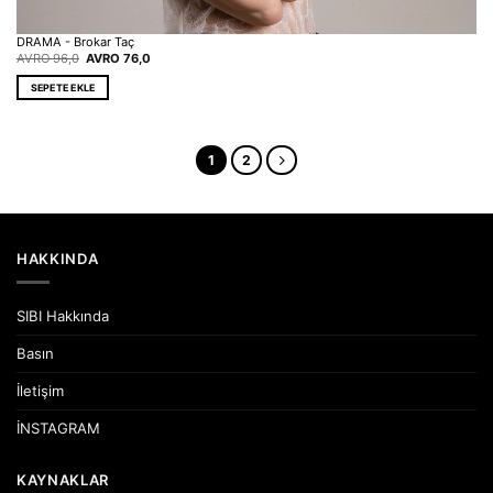
DRAMA - Brokar Taç
Orijinal
Şu
AVRO
96,0
AVRO
76,0
fiyat:
andaki
EUR 96,0.
fiyat:
SEPETE EKLE
EUR 76,0.
1
2
HAKKINDA
SIBI Hakkında
Basın
İletişim
İNSTAGRAM
KAYNAKLAR