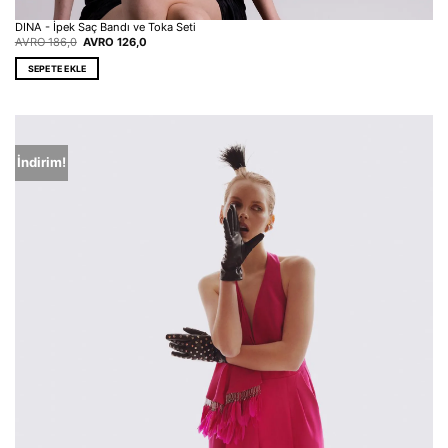
DINA - İpek Saç Bandı ve Toka Seti
Orijinal
Şu
AVRO
186,0
AVRO
126,0
fiyat:
andaki
EUR 186,0.
fiyat:
SEPETE EKLE
EUR 126,0.
İndirim!