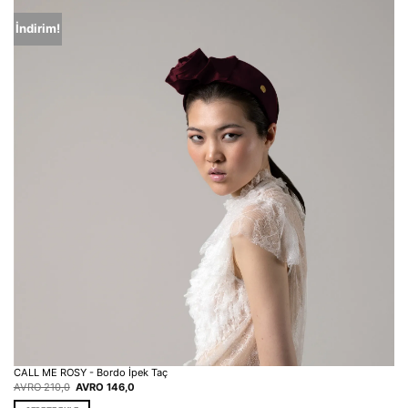
İndirim!
CALL ME ROSY - Bordo İpek Taç
Orijinal
Şu
AVRO
210,0
AVRO
146,0
fiyat:
andaki
EUR 210,0.
fiyat: