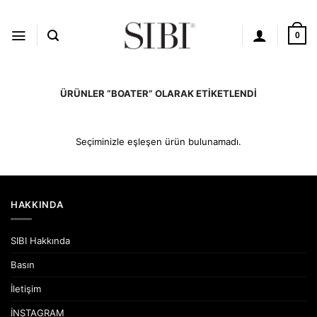
İçeriğe
atla
0
ÜRÜNLER “BOATER” OLARAK ETIKETLENDI
Seçiminizle eşleşen ürün bulunamadı.
HAKKINDA
SIBI Hakkında
Basın
İletişim
İNSTAGRAM