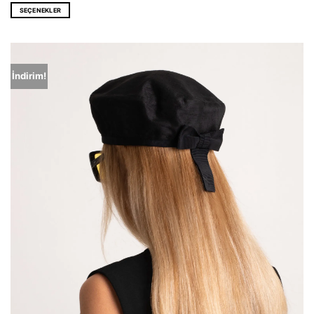
EUR 136,0.
fiyat:
SEÇENEKLER
EUR 86,0.
Bu
ürünün
birden
fazla
varyasyonu
İndirim!
var.
Seçenekler
ürün
sayfasından
seçilebilir