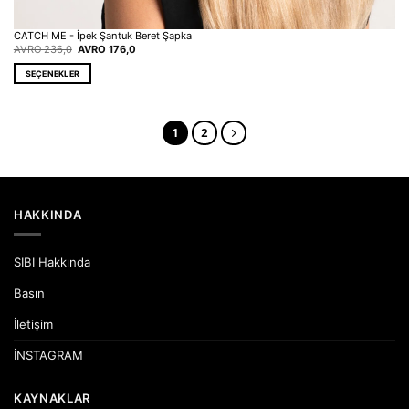
CATCH ME - İpek Şantuk Beret Şapka
Orijinal
Şu
AVRO
236,0
AVRO
176,0
fiyat:
andaki
EUR 236,0.
fiyat:
SEÇENEKLER
EUR 176,0.
Bu
ürünün
birden
1
2
fazla
varyasyonu
var.
Seçenekler
ürün
HAKKINDA
sayfasından
seçilebilir
SIBI Hakkında
Basın
İletişim
İNSTAGRAM
KAYNAKLAR