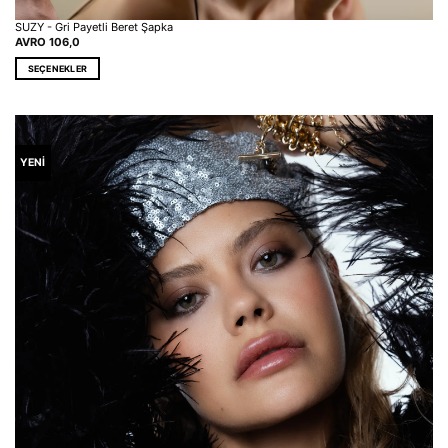
SUZY - Gri Payetli Beret Şapka
AVRO
106,0
SEÇENEKLER
Bu
ürünün
birden
fazla
varyasyonu
YENİ
var.
Seçenekler
ürün
sayfasından
seçilebilir