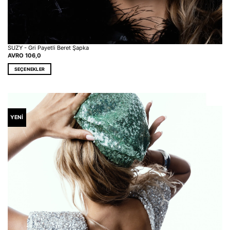
SUZY - Gri Payetli Beret Şapka
AVRO
106,0
SEÇENEKLER
Bu
ürünün
birden
fazla
varyasyonu
YENİ
var.
Seçenekler
ürün
sayfasından
seçilebilir