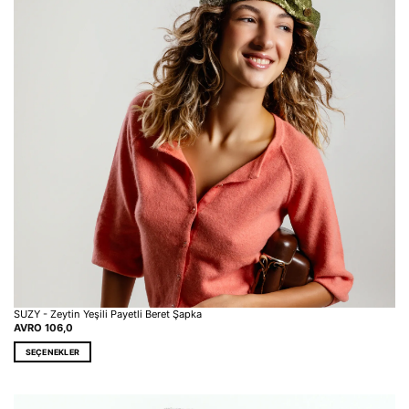
SUZY - Zeytin Yeşili Payetli Beret Şapka
AVRO
106,0
SEÇENEKLER
Bu
ürünün
birden