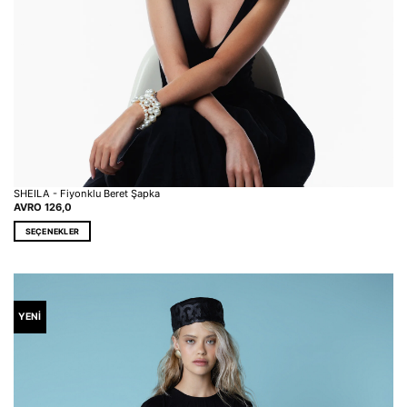
SHEILA - Fiyonklu Beret Şapka
AVRO
126,0
SEÇENEKLER
Bu
ürünün
birden
fazla
varyasyonu
YENİ
var.
Seçenekler
ürün
sayfasından
seçilebilir