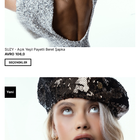
SUZY - Açık Yeşil Payetli Beret Şapka
AVRO
106,0
SEÇENEKLER
Bu
ürünün
birden
fazla
varyasyonu
Yeni
var.
Seçenekler
ürün
sayfasından
seçilebilir