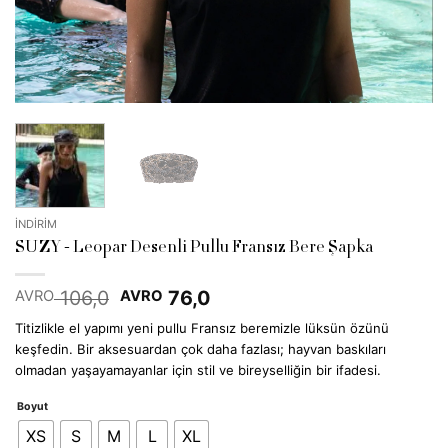
İNDİRİM
SUZY - Leopar Desenli Pullu Fransız Bere Şapka
Orijinal
Şu
106,0
76,0
AVRO
AVRO
fiyat:
andaki
Titizlikle el yapımı yeni pullu Fransız beremizle lüksün özünü
EUR 106,0.
fiyat:
keşfedin. Bir aksesuardan çok daha fazlası; hayvan baskıları
EUR 76,0.
olmadan yaşayamayanlar için stil ve bireyselliğin bir ifadesi.
Boyut
XS
S
M
L
XL