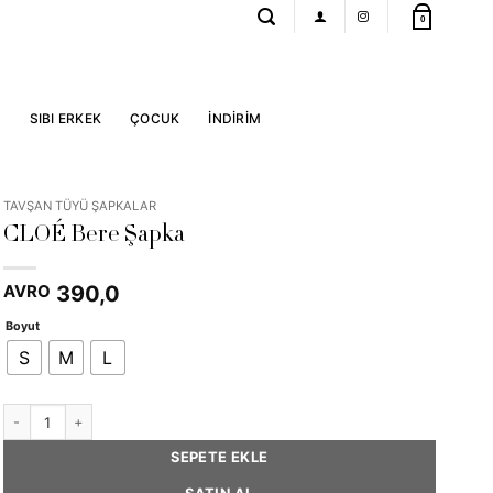
0
R
SIBI ERKEK
ÇOCUK
İNDİRİM
TAVŞAN TÜYÜ ŞAPKALAR
CLOÉ Bere Şapka
390,0
AVRO
Boyut
S
M
L
CLOÉ Beret Hat adet
SEPETE EKLE