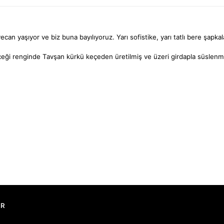
yecan yaşıyor ve biz buna bayılıyoruz. Yarı sofistike, yarı tatlı bere şap
içeği renginde Tavşan kürkü keçeden üretilmiş ve üzeri girdapla süslenmi
AR