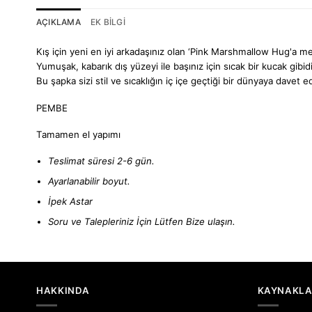
AÇIKLAMA
EK BILGI
Kış için yeni en iyi arkadaşınız olan ‘Pink Marshmallow Hug'a m
Yumuşak, kabarık dış yüzeyi ile başınız için sıcak bir kucak gibidir.
Bu şapka sizi stil ve sıcaklığın iç içe geçtiği bir dünyaya davet e
PEMBE
Tamamen el yapımı
Teslimat süresi 2-6 gün.
Ayarlanabilir boyut.
İpek Astar
Soru ve Talepleriniz İçin Lütfen
Bize ulaşın.
HAKKINDA
KAYNAKL