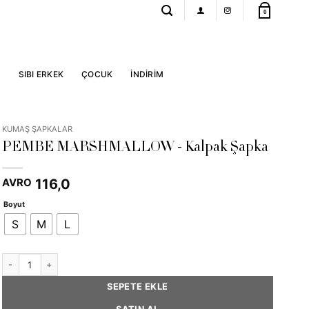
0
R
SIBI ERKEK
ÇOCUK
İNDİRİM
KUMAŞ ŞAPKALAR
PEMBE MARSHMALLOW - Kalpak Şapka
116,0
AVRO
Boyut
S
M
L
PINK MARSHMALLOW - Calpac Hat adet
SEPETE EKLE