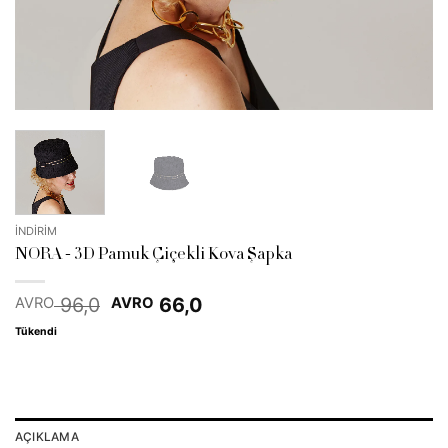
İNDİRİM
NORA - 3D Pamuk Çiçekli Kova Şapka
Orijinal
Şu
96,0
66,0
AVRO
AVRO
fiyat:
andaki
Tükendi
EUR 96,0.
fiyat:
EUR 66,0.
AÇIKLAMA