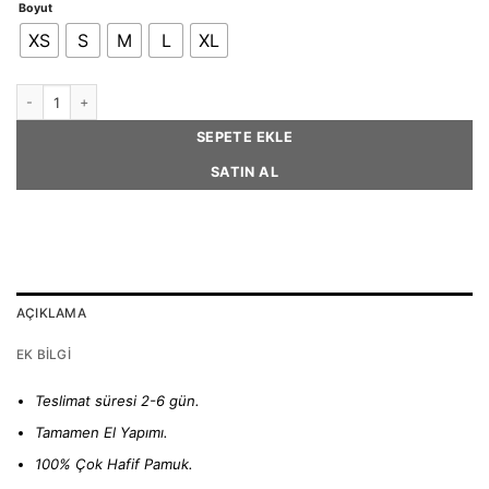
Boyut
XS
S
M
L
XL
NELI - Paisley Print Cotton Bandana adet
SEPETE EKLE
SATIN AL
AÇIKLAMA
EK BILGI
Teslimat süresi 2-6 gün.
Tamamen El Yapımı.
100% Çok Hafif Pamuk.