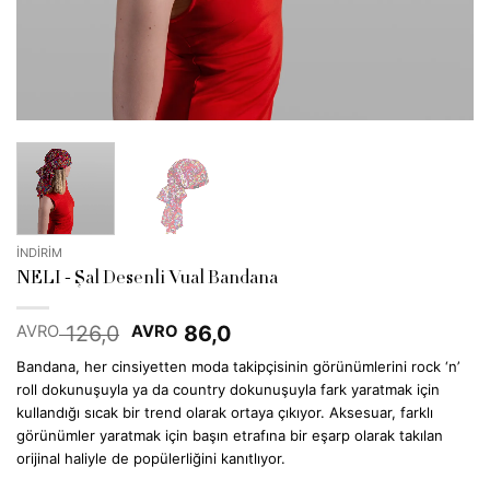
İNDİRİM
NELI - Şal Desenli Vual Bandana
Orijinal
Şu
126,0
86,0
AVRO
AVRO
fiyat:
andaki
Bandana, her cinsiyetten moda takipçisinin görünümlerini rock ‘n’
EUR 126,0.
fiyat:
roll dokunuşuyla ya da country dokunuşuyla fark yaratmak için
EUR 86,0.
kullandığı sıcak bir trend olarak ortaya çıkıyor. Aksesuar, farklı
görünümler yaratmak için başın etrafına bir eşarp olarak takılan
orijinal haliyle de popülerliğini kanıtlıyor.