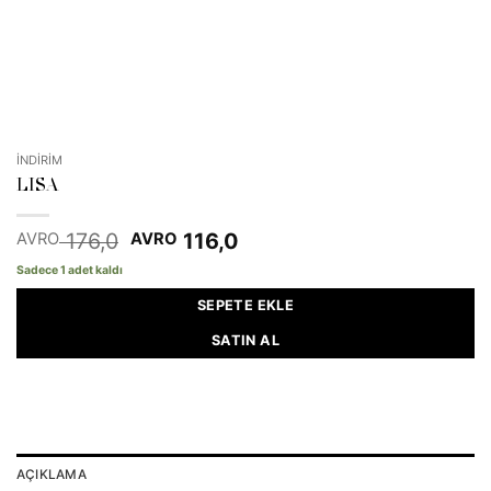
İNDİRİM
LISA
Orijinal
Şu
176,0
116,0
AVRO
AVRO
fiyat:
andaki
Sadece 1 adet kaldı
EUR 176,0.
fiyat:
EUR 116,0.
SEPETE EKLE
SATIN AL
AÇIKLAMA