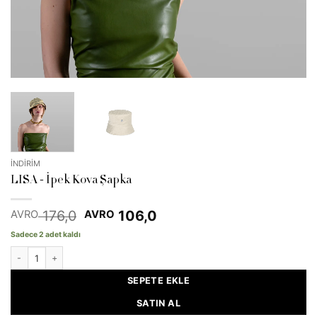
İNDİRİM
LISA - İpek Kova Şapka
Orijinal
Şu
176,0
106,0
AVRO
AVRO
fiyat:
andaki
Sadece 2 adet kaldı
EUR 176,0.
fiyat:
EUR 106,0.
LISA - Silk Bucket Hat adet
SEPETE EKLE
SATIN AL