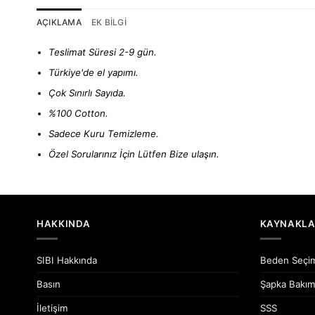
AÇIKLAMA
EK BILGI
Teslimat Süresi 2-9 gün.
Türkiye'de el yapımı.
Çok Sınırlı Sayıda.
%100 Cotton.
Sadece Kuru Temizleme.
Özel Sorularınız İçin Lütfen
Bize ulaşın.
HAKKINDA
KAYNAKL
SIBI Hakkında
Beden Seçi
Basın
Şapka Bakım
İletişim
SSS