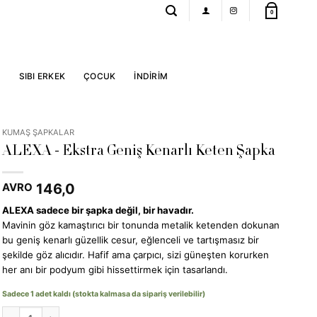
0
R
SIBI ERKEK
ÇOCUK
İNDİRİM
KUMAŞ ŞAPKALAR
ALEXA - Ekstra Geniş Kenarlı Keten Şapka
146,0
AVRO
ALEXA sadece bir şapka değil, bir havadır.
Mavinin göz kamaştırıcı bir tonunda metalik ketenden dokunan
bu geniş kenarlı güzellik cesur, eğlenceli ve tartışmasız bir
şekilde göz alıcıdır. Hafif ama çarpıcı, sizi güneşten korurken
her anı bir podyum gibi hissettirmek için tasarlandı.
Sadece 1 adet kaldı (stokta kalmasa da sipariş verilebilir)
ALEXA - Extra Wide Brim Linen Hat adet