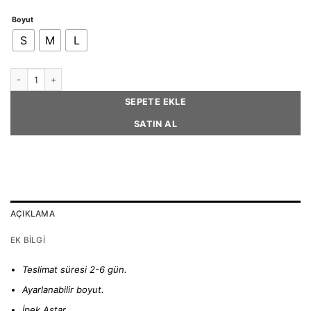
Boyut
S
M
L
DIANA – Houndstooth Tweed Beret Hat adet
SEPETE EKLE
SATIN AL
AÇIKLAMA
EK BILGI
Teslimat süresi 2-6 gün.
Ayarlanabilir boyut.
İpek Astar