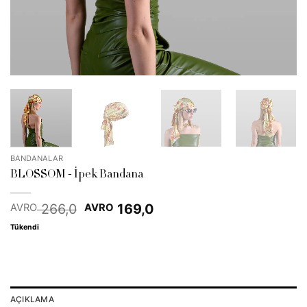
BANDANALAR
BLOSSOM - İpek Bandana
Orijinal
Şu
266,0
169,0
AVRO
AVRO
fiyat:
andaki
Tükendi
EUR 266,0.
fiyat:
EUR 169,0.
AÇIKLAMA