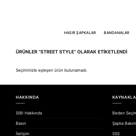
İçeriğe
atla
HASIR ŞAPKALAR
BANDANALAR
ÜRÜNLER “STREET STYLE” OLARAK ETIKETLENDI
Seçiminizle eşleşen ürün bulunamadı.
HAKKINDA
KAYNAKL
SIBI Hakkında
Beden Seçi
Basın
Şapka Bakım
İletişim
SSS