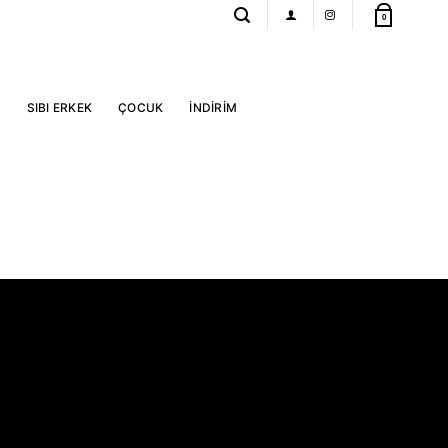
0
R
SIBI ERKEK
ÇOCUK
İNDİRİM