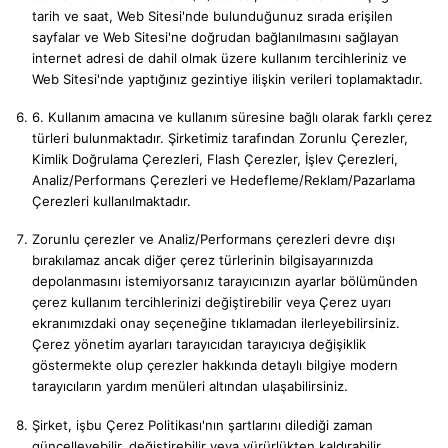
tarih ve saat, Web Sitesi'nde bulunduğunuz sırada erişilen
sayfalar ve Web Sitesi'ne doğrudan bağlanılmasını sağlayan
internet adresi de dahil olmak üzere kullanım tercihleriniz ve
Web Sitesi'nde yaptığınız gezintiye ilişkin verileri toplamaktadır.
6. Kullanım amacına ve kullanım süresine bağlı olarak farklı çerez
türleri bulunmaktadır. Şirketimiz tarafından Zorunlu Çerezler,
Kimlik Doğrulama Çerezleri, Flash Çerezler, İşlev Çerezleri,
Analiz/Performans Çerezleri ve Hedefleme/Reklam/Pazarlama
Çerezleri kullanılmaktadır.
Zorunlu çerezler ve Analiz/Performans çerezleri devre dışı
bırakılamaz ancak diğer çerez türlerinin bilgisayarınızda
depolanmasını istemiyorsanız tarayıcınızın ayarlar bölümünden
çerez kullanım tercihlerinizi değiştirebilir veya Çerez uyarı
ekranımızdaki onay seçeneğine tıklamadan ilerleyebilirsiniz.
Çerez yönetim ayarları tarayıcıdan tarayıcıya değişiklik
göstermekte olup çerezler hakkında detaylı bilgiye modern
tarayıcıların yardım menüleri altından ulaşabilirsiniz.
Şirket, işbu Çerez Politikası'nın şartlarını dilediği zaman
güncelleyebilir, değiştirebilir veya yürürlükten kaldırabilir.