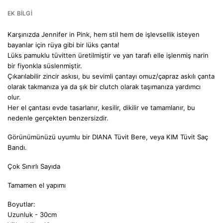
EK BILGI
Karşınızda Jennifer in Pink, hem stil hem de işlevsellik isteyen
bayanlar için rüya gibi bir lüks çanta!
Lüks pamuklu tüvitten üretilmiştir ve yan tarafı elle işlenmiş narin
bir fiyonkla süslenmiştir.
Çıkarılabilir zincir askısı, bu sevimli çantayı omuz/çapraz askılı çanta
olarak takmanıza ya da şık bir clutch olarak taşımanıza yardımcı
olur.
Her el çantası evde tasarlanır, kesilir, dikilir ve tamamlanır, bu
nedenle gerçekten benzersizdir.
Görünümünüzü uyumlu bir
DIANA Tüvit Bere,
veya
KIM Tüvit Saç
Bandı
.
Çok Sınırlı Sayıda
Tamamen el yapımı
Boyutlar:
Uzunluk - 30cm