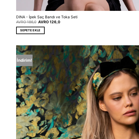
DINA - İpek Saç Bandı ve Toka Seti
Orijinal
Şu
AVRO
186,0
AVRO
126,0
fiyat:
andaki
EUR 186,0.
fiyat:
SEPETE EKLE
EUR 126,0.
İndirim!