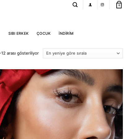
0
R
SIBI ERKEK
ÇOCUK
İNDİRİM
En
12 arası gösteriliyor
yeniye
göre
sıralandı