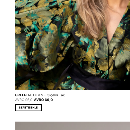
GREEN AUTUMN - Çiçekli Taç
Orijinal
Şu
AVRO
96,0
AVRO
69,0
fiyat:
andaki
EUR 96,0.
fiyat:
SEPETE EKLE
EUR 69,0.