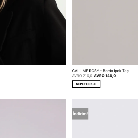
CALL ME ROSY - Bordo İpek Taç
Orijinal
Şu
AVRO
210,0
AVRO
146,0
fiyat:
andaki
EUR 210,0.
fiyat:
SEPETE EKLE
EUR 146,0.
İndirim!