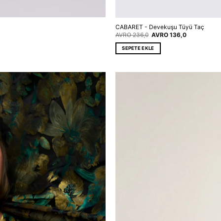
CABARET - Devekuşu Tüyü Taç
Orijinal
Şu
AVRO
236,0
AVRO
136,0
fiyat:
andaki
EUR 236,0.
fiyat:
SEPETE EKLE
EUR 136,0.